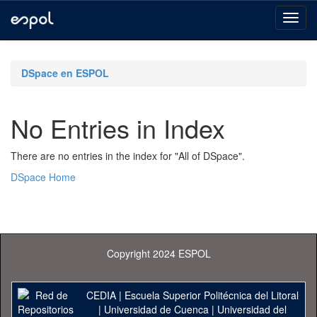
Skip
navigation
DSpace en ESPOL
No Entries in Index
There are no entries in the index for "All of DSpace".
DSpace Home
Copyright 2024 ESPOL
CEDIA
|
Escuela Superior Politécnica del Litoral
|
Universidad de Cuenca
|
Universidad del