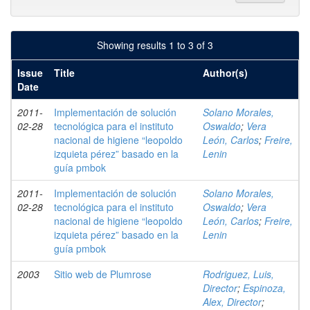
Showing results 1 to 3 of 3
Issue
Title
Author(s)
Date
2011-
Implementación de solución
Solano Morales,
02-28
tecnológica para el instituto
Oswaldo
;
Vera
nacional de higiene “leopoldo
León, Carlos
;
Freire,
izquieta pérez” basado en la
Lenin
guía pmbok
2011-
Implementación de solución
Solano Morales,
02-28
tecnológica para el instituto
Oswaldo
;
Vera
nacional de higiene “leopoldo
León, Carlos
;
Freire,
izquieta pérez” basado en la
Lenin
guía pmbok
2003
Sitio web de Plumrose
Rodriguez, Luis,
Director
;
Espinoza,
Alex, Director
;