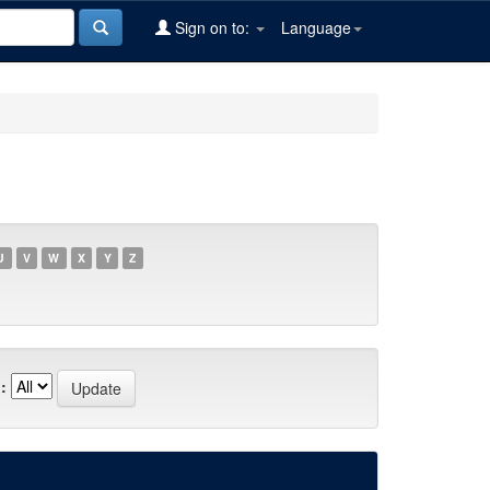
Sign on to:
Language
U
V
W
X
Y
Z
: