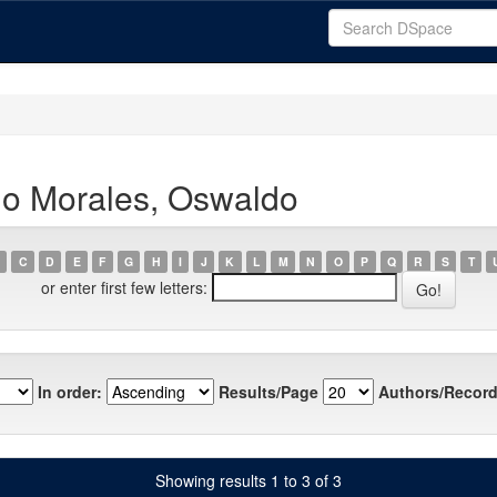
no Morales, Oswaldo
C
D
E
F
G
H
I
J
K
L
M
N
O
P
Q
R
S
T
or enter first few letters:
In order:
Results/Page
Authors/Record
Showing results 1 to 3 of 3