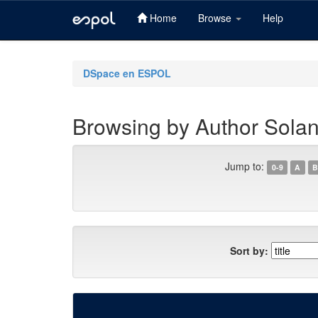
Home
Browse
Help
Skip
navigation
DSpace en ESPOL
Browsing by Author Sola
Jump to:
0-9
A
B
Sort by: