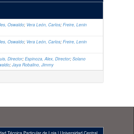
les, Oswaldo
;
Vera León, Carlos
;
Freire, Lenin
les, Oswaldo
;
Vera León, Carlos
;
Freire, Lenin
is, Director
;
Espinoza, Alex, Director
;
Solano
waldo
;
Jaya Robalino, Jimmy
dad Técnica Particular de Loja
|
Universidad Central