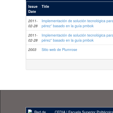
Issue
Title
Date
2011-
Implementación de solución tecnológica para e
02-28
pérez” basado en la guía pmbok
2011-
Implementación de solución tecnológica para e
02-28
pérez” basado en la guía pmbok
2003
Sitio web de Plumrose
CEDIA
|
Escuela Superior Politécnica