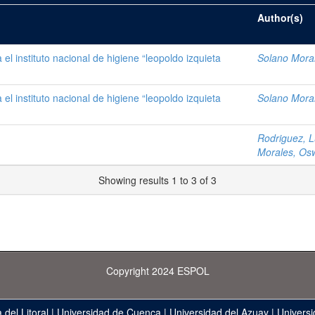
Author(s)
l instituto nacional de higiene “leopoldo izquieta
Solano Mora
l instituto nacional de higiene “leopoldo izquieta
Solano Mora
Rodriguez, Lu
Morales, Os
Showing results 1 to 3 of 3
Copyright 2024 ESPOL
 del Litoral
|
Universidad de Cuenca
|
Universidad del Azuay
|
Universi