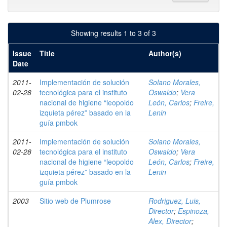
Showing results 1 to 3 of 3
Issue
Title
Author(s)
Date
2011-
Implementación de solución
Solano Morales,
02-28
tecnológica para el instituto
Oswaldo
;
Vera
nacional de higiene “leopoldo
León, Carlos
;
Freire,
izquieta pérez” basado en la
Lenin
guía pmbok
2011-
Implementación de solución
Solano Morales,
02-28
tecnológica para el instituto
Oswaldo
;
Vera
nacional de higiene “leopoldo
León, Carlos
;
Freire,
izquieta pérez” basado en la
Lenin
guía pmbok
2003
Sitio web de Plumrose
Rodriguez, Luis,
Director
;
Espinoza,
Alex, Director
;