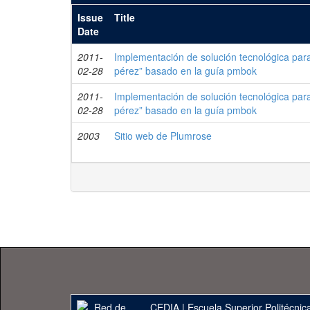
Issue
Title
Date
2011-
Implementación de solución tecnológica para e
02-28
pérez” basado en la guía pmbok
2011-
Implementación de solución tecnológica para e
02-28
pérez” basado en la guía pmbok
2003
Sitio web de Plumrose
CEDIA
|
Escuela Superior Politécnica