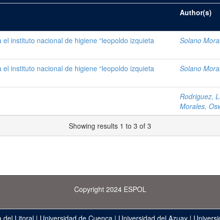
Author(s)
l instituto nacional de higiene “leopoldo izquieta
Solano Mora
l instituto nacional de higiene “leopoldo izquieta
Solano Mora
Rodriguez, Lu
Morales, Os
Showing results 1 to 3 of 3
Copyright 2024 ESPOL
 del Litoral
|
Universidad de Cuenca
|
Universidad del Azuay
|
Universi