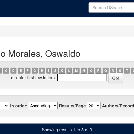
no Morales, Oswaldo
C
D
E
F
G
H
I
J
K
L
M
N
O
P
Q
R
S
T
or enter first few letters:
In order:
Results/Page
Authors/Record
Showing results 1 to 3 of 3