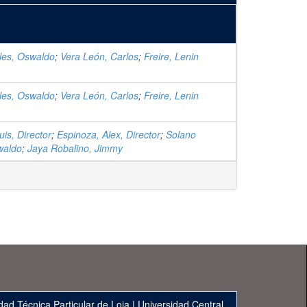
les, Oswaldo
;
Vera León, Carlos
;
Freire, Lenin
les, Oswaldo
;
Vera León, Carlos
;
Freire, Lenin
is, Director
;
Espinoza, Alex, Director
;
Solano
waldo
;
Jaya Robalino, Jimmy
dad Técnica Particular de Loja
|
Universidad Central