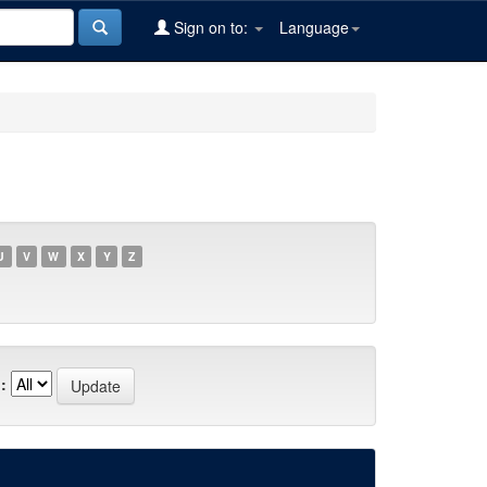
Sign on to:
Language
U
V
W
X
Y
Z
: