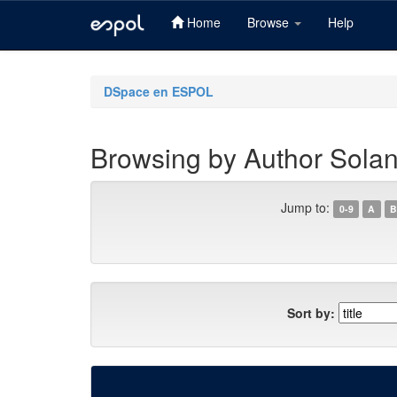
Home
Browse
Help
Skip
navigation
DSpace en ESPOL
Browsing by Author Sola
Jump to:
0-9
A
B
Sort by: