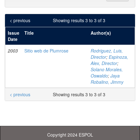
< previous
Showing results 3 to 3 of 3
Issue
Title
Author(s)
Date
2003
Sitio web de Plumrose
Rodriguez, Luis,
Director
;
Espinoza,
Alex, Director
;
Solano Morales,
Oswaldo
;
Jaya
Robalino, Jimmy
< previous
Showing results 3 to 3 of 3
Copyright 2024 ESPOL