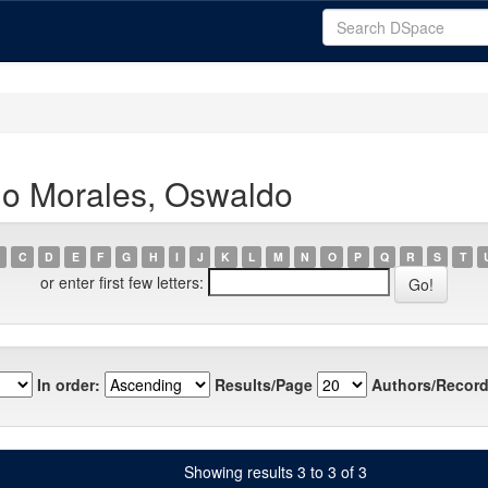
no Morales, Oswaldo
C
D
E
F
G
H
I
J
K
L
M
N
O
P
Q
R
S
T
or enter first few letters:
In order:
Results/Page
Authors/Record
Showing results 3 to 3 of 3