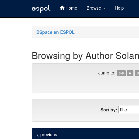
Home
Browse
Help
Skip
navigation
DSpace en ESPOL
Browsing by Author Sola
Jump to:
0-9
A
B
Sort by:
< previous