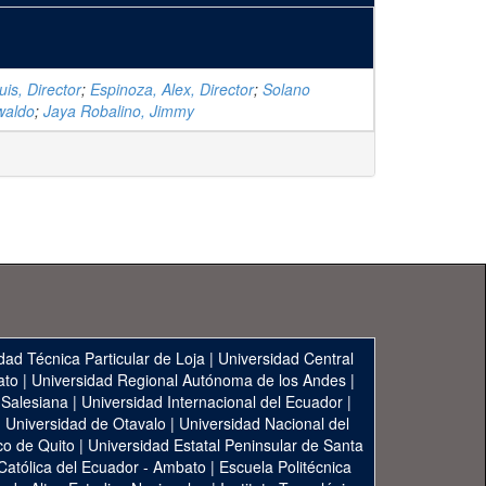
is, Director
;
Espinoza, Alex, Director
;
Solano
waldo
;
Jaya Robalino, Jimmy
dad Técnica Particular de Loja
|
Universidad Central
ato
|
Universidad Regional Autónoma de los Andes
|
 Salesiana
|
Universidad Internacional del Ecuador
|
|
Universidad de Otavalo
|
Universidad Nacional del
co de Quito
|
Universidad Estatal Peninsular de Santa
 Católica del Ecuador - Ambato
|
Escuela Politécnica