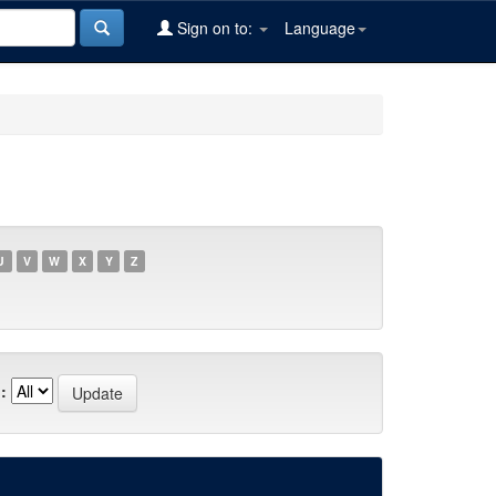
Sign on to:
Language
U
V
W
X
Y
Z
: