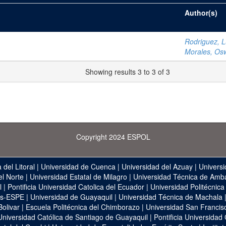
Author(s)
Rodriguez, Lu
Morales, Os
Showing results 3 to 3 of 3
Copyright 2024 ESPOL
 del Litoral
|
Universidad de Cuenca
|
Universidad del Azuay
|
Universi
el Norte
|
Universidad Estatal de Milagro
|
Universidad Técnica de Amb
l
|
Pontificia Universidad Catolica del Ecuador
|
Universidad Politécnica
as-ESPE
|
Universidad de Guayaquil
|
Universidad Técnica de Machala
Bolivar
|
Escuela Politécnica del Chimborazo
|
Universidad San Francis
Universidad Católica de Santiago de Guayaquil
|
Pontificia Universidad