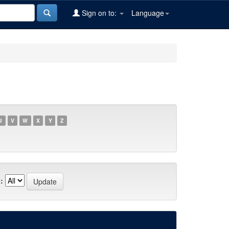
Sign on to:
Language
U
V
W
X
Y
Z
: