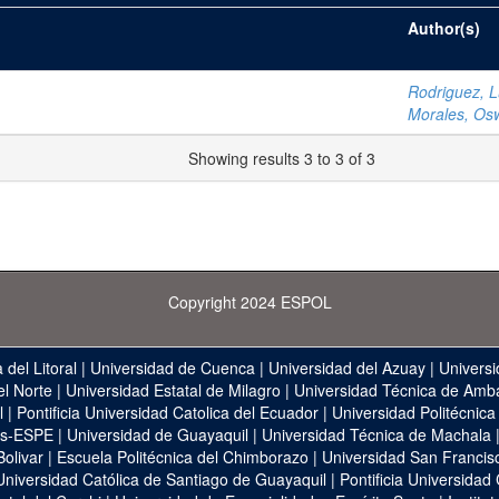
Author(s)
Rodriguez, Lu
Morales, Os
Showing results 3 to 3 of 3
Copyright 2024 ESPOL
 del Litoral
|
Universidad de Cuenca
|
Universidad del Azuay
|
Universi
el Norte
|
Universidad Estatal de Milagro
|
Universidad Técnica de Amb
l
|
Pontificia Universidad Catolica del Ecuador
|
Universidad Politécnica
as-ESPE
|
Universidad de Guayaquil
|
Universidad Técnica de Machala
Bolivar
|
Escuela Politécnica del Chimborazo
|
Universidad San Francis
Universidad Católica de Santiago de Guayaquil
|
Pontificia Universidad