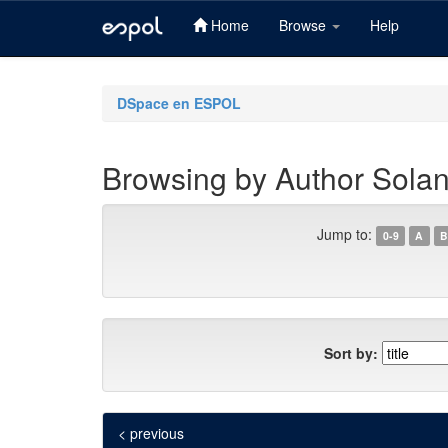
Home
Browse
Help
Skip
navigation
DSpace en ESPOL
Browsing by Author Sola
Jump to:
0-9
A
B
Sort by:
< previous