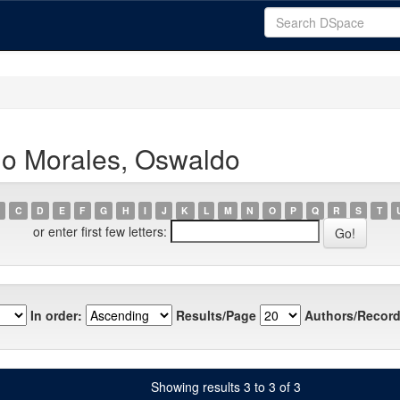
no Morales, Oswaldo
C
D
E
F
G
H
I
J
K
L
M
N
O
P
Q
R
S
T
or enter first few letters:
In order:
Results/Page
Authors/Record
Showing results 3 to 3 of 3