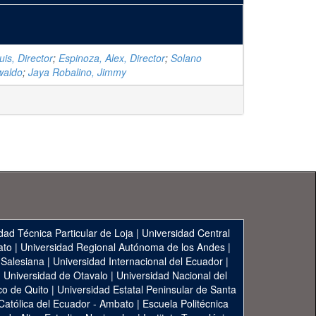
is, Director
;
Espinoza, Alex, Director
;
Solano
waldo
;
Jaya Robalino, Jimmy
dad Técnica Particular de Loja
|
Universidad Central
ato
|
Universidad Regional Autónoma de los Andes
|
 Salesiana
|
Universidad Internacional del Ecuador
|
|
Universidad de Otavalo
|
Universidad Nacional del
co de Quito
|
Universidad Estatal Peninsular de Santa
 Católica del Ecuador - Ambato
|
Escuela Politécnica