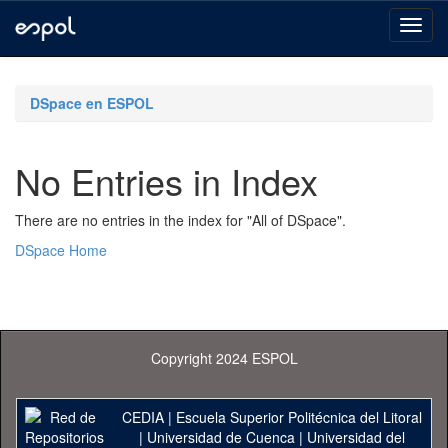
Skip
navigation
DSpace en ESPOL
No Entries in Index
There are no entries in the index for "All of DSpace".
DSpace Home
Copyright 2024 ESPOL
CEDIA
|
Escuela Superior Politécnica del Litoral
|
Universidad de Cuenca
|
Universidad del