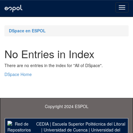
Skip
navigation
DSpace en ESPOL
No Entries in Index
There are no entries in the index for "All of DSpace".
DSpace Home
Copyright 2024 ESPOL
CEDIA
|
Escuela Superior Politécnica del Litoral
|
Universidad de Cuenca
|
Universidad del