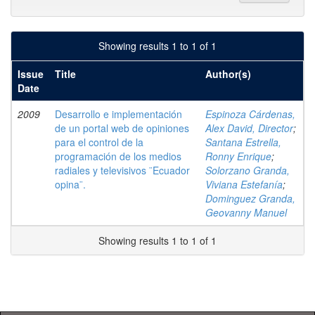
Showing results 1 to 1 of 1
Issue
Title
Author(s)
Date
2009
Desarrollo e implementación
Espinoza Cárdenas,
de un portal web de opiniones
Alex David, Director
;
para el control de la
Santana Estrella,
programación de los medios
Ronny Enrique
;
radiales y televisivos ¨Ecuador
Solorzano Granda,
opina¨.
Viviana Estefanía
;
Dominguez Granda,
Geovanny Manuel
Showing results 1 to 1 of 1