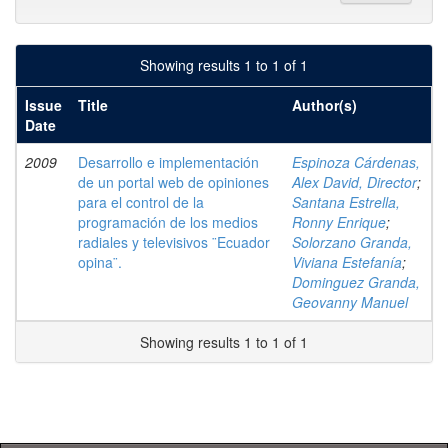
Showing results 1 to 1 of 1
Issue
Title
Author(s)
Date
2009
Desarrollo e implementación
Espinoza Cárdenas,
de un portal web de opiniones
Alex David, Director
;
para el control de la
Santana Estrella,
programación de los medios
Ronny Enrique
;
radiales y televisivos ¨Ecuador
Solorzano Granda,
opina¨.
Viviana Estefanía
;
Dominguez Granda,
Geovanny Manuel
Showing results 1 to 1 of 1