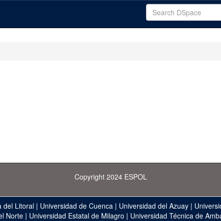
Copyright 2024 ESPOL
 del Litoral
|
Universidad de Cuenca
|
Universidad del Azuay
|
Universi
el Norte
|
Universidad Estatal de Milagro
|
Universidad Técnica de Amb