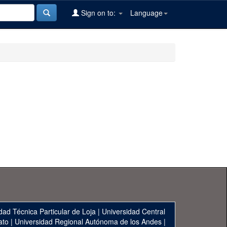
Sign on to:
Language
dad Técnica Particular de Loja
|
Universidad Central
ato
|
Universidad Regional Autónoma de los Andes
|