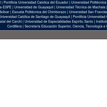
l
|
Pontificia Universidad Catolica del Ecuador
|
Universidad Politécnica
as-ESPE
|
Universidad de Guayaquil
|
Universidad Técnica de Machala
Bolivar
|
Escuela Politécnica del Chimborazo
|
Universidad San Francis
Universidad Católica de Santiago de Guayaquil
|
Pontificia Universidad
atal del Carchi
|
Universidad de Especialidades Espíritu Santo
|
Institu
Cordillera
|
Secretaría Educación Superior, Ciencia, Tecnología e