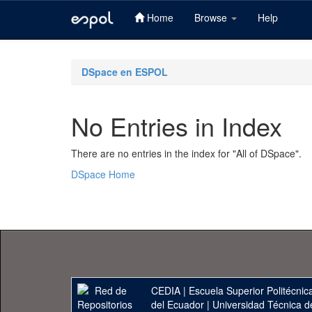
Home
Browse
Help
Skip
navigation
DSpace en ESPOL
No Entries in Index
There are no entries in the index for "All of DSpace".
DSpace Home
CEDIA
|
Escuela Superior Politécnica
del Ecuador
|
Universidad Técnica d