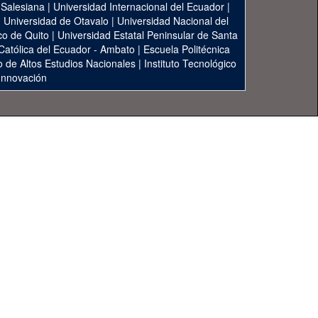
 Salesiana
|
Universidad Internacional del Ecuador
|
|
Universidad de Otavalo
|
Universidad Nacional del
co de Quito
|
Universidad Estatal Peninsular de Santa
 Católica del Ecuador - Ambato
|
Escuela Politécnica
to de Altos Estudios Nacionales
|
Instituto Tecnológico
 Innovación