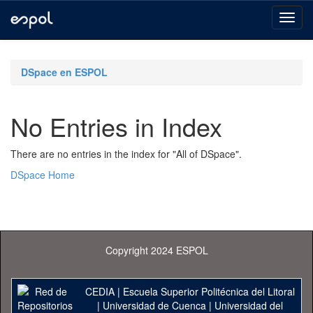
Skip
navigation
DSpace en ESPOL
No Entries in Index
There are no entries in the index for "All of DSpace".
DSpace Home
Copyright 2024 ESPOL
CEDIA
|
Escuela Superior Politécnica del Litoral
|
Universidad de Cuenca
|
Universidad del