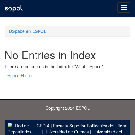
Skip
navigation
DSpace en ESPOL
No Entries in Index
There are no entries in the index for "All of DSpace".
DSpace Home
Copyright 2024 ESPOL
CEDIA
|
Escuela Superior Politécnica del Litoral
|
Universidad de Cuenca
|
Universidad del