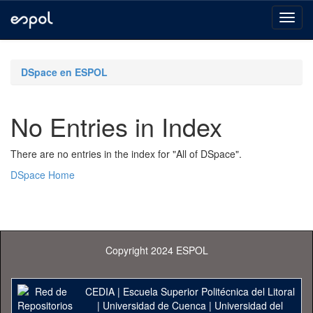
Skip
navigation
DSpace en ESPOL
No Entries in Index
There are no entries in the index for "All of DSpace".
DSpace Home
Copyright 2024 ESPOL
CEDIA
|
Escuela Superior Politécnica del Litoral
|
Universidad de Cuenca
|
Universidad del