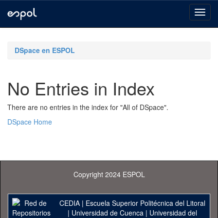
Skip
navigation
DSpace en ESPOL
No Entries in Index
There are no entries in the index for "All of DSpace".
DSpace Home
Copyright 2024 ESPOL
CEDIA
|
Escuela Superior Politécnica del Litoral
|
Universidad de Cuenca
|
Universidad del