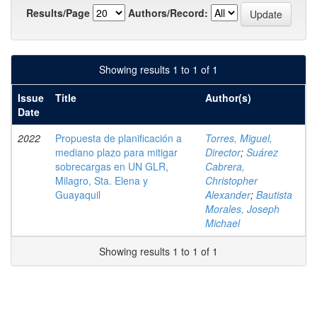
Results/Page
Authors/Record:
Showing results 1 to 1 of 1
Issue
Title
Author(s)
Date
2022
Propuesta de planificación a
Torres, Miguel,
mediano plazo para mitigar
Director
;
Suárez
sobrecargas en UN GLR,
Cabrera,
Milagro, Sta. Elena y
Christopher
Guayaquil
Alexander
;
Bautista
Morales, Joseph
Michael
Showing results 1 to 1 of 1