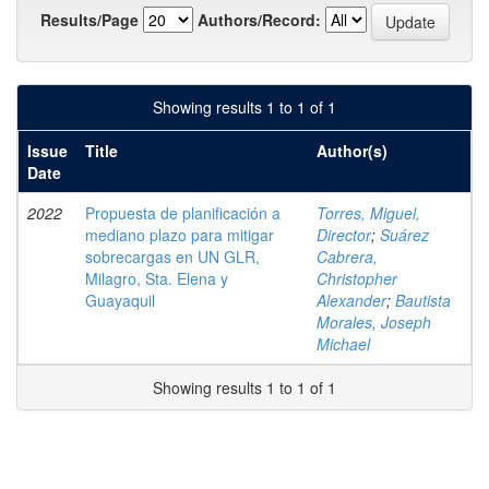
Results/Page
Authors/Record:
Showing results 1 to 1 of 1
Issue
Title
Author(s)
Date
2022
Propuesta de planificación a
Torres, Miguel,
mediano plazo para mitigar
Director
;
Suárez
sobrecargas en UN GLR,
Cabrera,
Milagro, Sta. Elena y
Christopher
Guayaquil
Alexander
;
Bautista
Morales, Joseph
Michael
Showing results 1 to 1 of 1