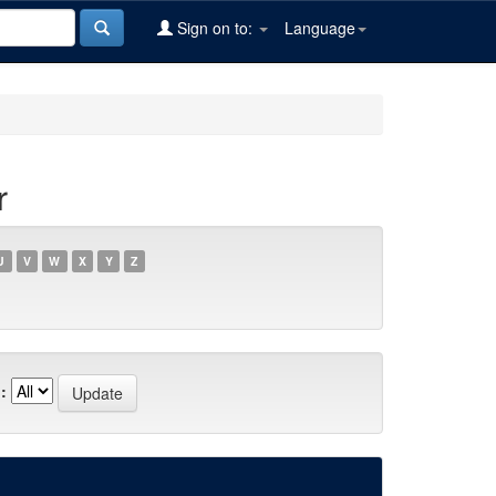
Sign on to:
Language
r
U
V
W
X
Y
Z
: