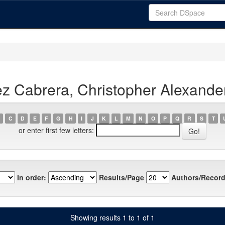
z Cabrera, Christopher Alexande
C
D
E
F
G
H
I
J
K
L
M
N
O
P
Q
R
S
T
or enter first few letters:
In order:
Results/Page
Authors/Record
Showing results 1 to 1 of 1