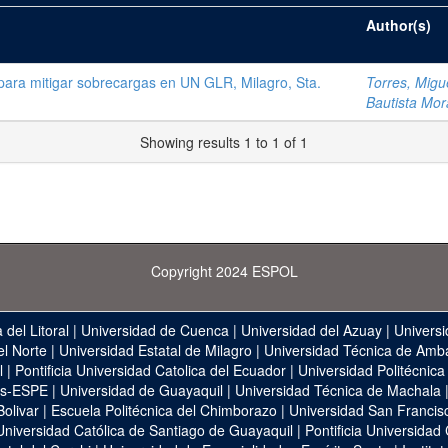
Author(s)
para mitigar sobrecargas en UN GLR, Milagro, Sta.
Torres, Migue
Bautista Mor
Showing results 1 to 1 of 1
Copyright 2024 ESPOL
 del Litoral
|
Universidad de Cuenca
|
Universidad del Azuay
|
Universi
el Norte
|
Universidad Estatal de Milagro
|
Universidad Técnica de Amb
l
|
Pontificia Universidad Catolica del Ecuador
|
Universidad Politécnica
as-ESPE
|
Universidad de Guayaquil
|
Universidad Técnica de Machala
Bolivar
|
Escuela Politécnica del Chimborazo
|
Universidad San Francis
Universidad Católica de Santiago de Guayaquil
|
Pontificia Universidad