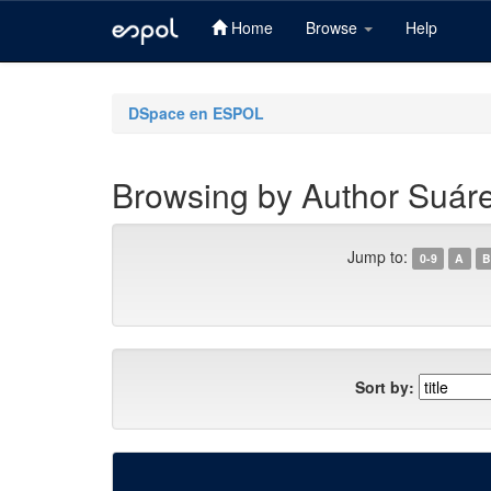
Home
Browse
Help
Skip
navigation
DSpace en ESPOL
Browsing by Author Suáre
Jump to:
0-9
A
B
Sort by: