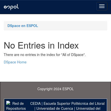
Skip
navigation
DSpace en ESPOL
No Entries in Index
There are no entries in the index for "All of DSpace".
DSpace Home
Copyright 2024 ESPOL
CEDIA
|
Escuela Superior Politécnica del Litoral
|
Universidad de Cuenca
|
Universidad del