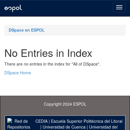
Skip
navigation
DSpace en ESPOL
No Entries in Index
There are no entries in the index for "All of DSpace".
DSpace Home
Copyright 2024 ESPOL
CEDIA
|
Escuela Superior Politécnica del Litoral
|
Universidad de Cuenca
|
Universidad del