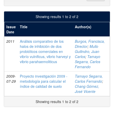
Showing results 1 to 2 of 2
Issue
Title
Author(s)
Date
2011
Análisis comparativo de los
Burgos, Francisca,
halos de inhibición de dos
Director
;
Mullo
probióticos comerciales en
Guilindro, Juan
vibrío vulnificus, vibrio harveyi y
Carlos
;
Tamayo
vibrio parahaemoliticus
Segarra, Carlos
Fernando
2009-
Proyecto investigación 2009 -
Tamayo Segarra,
07-29
metodología para calcular el
Carlos Fernando
;
índice de calidad de suelo
Chang Gómez,
José Vicente
Showing results 1 to 2 of 2