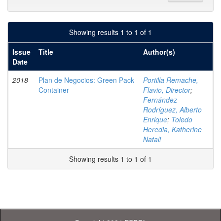
Showing results 1 to 1 of 1
Issue
Title
Author(s)
Date
2018
Plan de Negocios: Green Pack
Portilla Remache,
Container
Flavio, Director
;
Fernández
Rodríguez, Alberto
Enrique
;
Toledo
Heredia, Katherine
Natali
Showing results 1 to 1 of 1