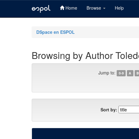
Home
Browse
Help
Skip
navigation
DSpace en ESPOL
Browsing by Author Toled
Jump to:
0-9
A
B
Sort by: