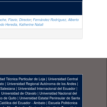
che, Flavio, Director
;
Fernández Rodríguez, Alberto
edo Heredia, Katherine Natali
dad Técnica Particular de Loja
|
Universidad Central
ato
|
Universidad Regional Autónoma de los Andes
|
 Salesiana
|
Universidad Internacional del Ecuador
|
|
Universidad de Otavalo
|
Universidad Nacional del
co de Quito
|
Universidad Estatal Peninsular de Santa
 Católica del Ecuador - Ambato
|
Escuela Politécnica