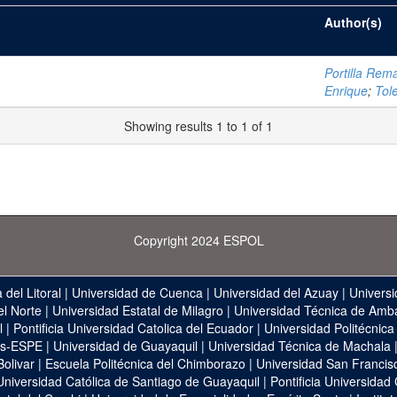
Author(s)
Portilla Rema
Enrique
;
Tol
Showing results 1 to 1 of 1
Copyright 2024 ESPOL
 del Litoral
|
Universidad de Cuenca
|
Universidad del Azuay
|
Universi
el Norte
|
Universidad Estatal de Milagro
|
Universidad Técnica de Amb
l
|
Pontificia Universidad Catolica del Ecuador
|
Universidad Politécnica
as-ESPE
|
Universidad de Guayaquil
|
Universidad Técnica de Machala
Bolivar
|
Escuela Politécnica del Chimborazo
|
Universidad San Francis
Universidad Católica de Santiago de Guayaquil
|
Pontificia Universidad