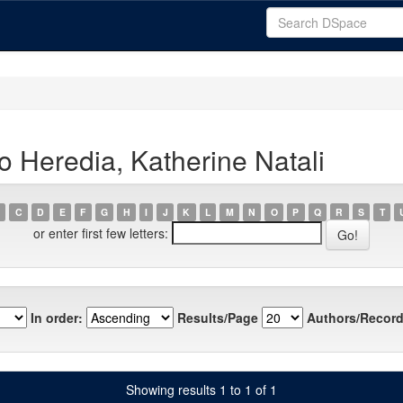
o Heredia, Katherine Natali
C
D
E
F
G
H
I
J
K
L
M
N
O
P
Q
R
S
T
or enter first few letters:
In order:
Results/Page
Authors/Record
Showing results 1 to 1 of 1