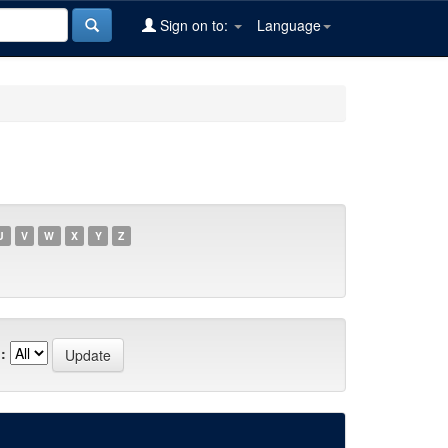
Sign on to:
Language
U
V
W
X
Y
Z
: