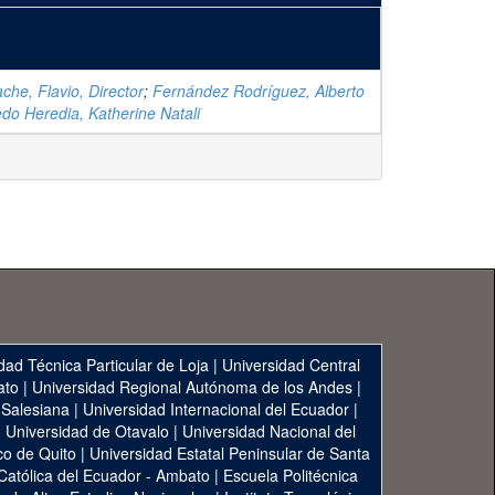
che, Flavio, Director
;
Fernández Rodríguez, Alberto
edo Heredia, Katherine Natali
dad Técnica Particular de Loja
|
Universidad Central
ato
|
Universidad Regional Autónoma de los Andes
|
 Salesiana
|
Universidad Internacional del Ecuador
|
|
Universidad de Otavalo
|
Universidad Nacional del
co de Quito
|
Universidad Estatal Peninsular de Santa
 Católica del Ecuador - Ambato
|
Escuela Politécnica