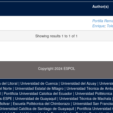
Author(s)
Portilla Rema
Enrique
;
Tol
Showing results 1 to 1 of 1
Copyright 2024 ESPOL
 del Litoral
|
Universidad de Cuenca
|
Universidad del Azuay
|
Universi
el Norte
|
Universidad Estatal de Milagro
|
Universidad Técnica de Amb
l
|
Pontificia Universidad Catolica del Ecuador
|
Universidad Politécnica
as-ESPE
|
Universidad de Guayaquil
|
Universidad Técnica de Machala
Bolivar
|
Escuela Politécnica del Chimborazo
|
Universidad San Francis
Universidad Católica de Santiago de Guayaquil
|
Pontificia Universidad