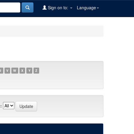
Sign on to:
Language
U
V
W
X
Y
Z
: