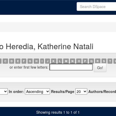
o Heredia, Katherine Natali
C
D
E
F
G
H
I
J
K
L
M
N
O
P
Q
R
S
T
or enter first few letters:
In order:
Results/Page
Authors/Record
Showing results 1 to 1 of 1