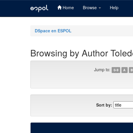
Home
Browse
Help
Skip
navigation
DSpace en ESPOL
Browsing by Author Toled
Jump to:
0-9
A
B
Sort by: