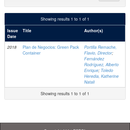
Showing results 1 to 1 of 1
Issue
Title
Author(s)
Date
2018
Plan de Negocios: Green Pack
Portilla Remache,
Container
Flavio, Director
;
Fernández
Rodríguez, Alberto
Enrique
;
Toledo
Heredia, Katherine
Natali
Showing results 1 to 1 of 1