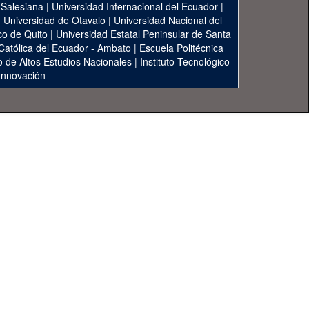
 Salesiana
|
Universidad Internacional del Ecuador
|
|
Universidad de Otavalo
|
Universidad Nacional del
co de Quito
|
Universidad Estatal Peninsular de Santa
 Católica del Ecuador - Ambato
|
Escuela Politécnica
to de Altos Estudios Nacionales
|
Instituto Tecnológico
 Innovación