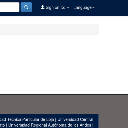
Sign on to:
Language
dad Técnica Particular de Loja
|
Universidad Central
ato
|
Universidad Regional Autónoma de los Andes
|