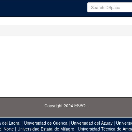
Copyright 2024 ESPOL
 del Litoral
|
Universidad de Cuenca
|
Universidad del Azuay
|
Universi
el Norte
|
Universidad Estatal de Milagro
|
Universidad Técnica de Amb