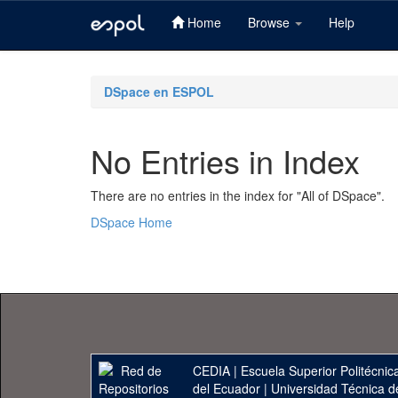
Home
Browse
Help
Skip
navigation
DSpace en ESPOL
No Entries in Index
There are no entries in the index for "All of DSpace".
DSpace Home
CEDIA
|
Escuela Superior Politécnica
del Ecuador
|
Universidad Técnica d