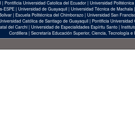
l
|
Pontificia Universidad Catolica del Ecuador
|
Universidad Politécnica
as-ESPE
|
Universidad de Guayaquil
|
Universidad Técnica de Machala
Bolivar
|
Escuela Politécnica del Chimborazo
|
Universidad San Francis
Universidad Católica de Santiago de Guayaquil
|
Pontificia Universidad
atal del Carchi
|
Universidad de Especialidades Espíritu Santo
|
Institu
Cordillera
|
Secretaría Educación Superior, Ciencia, Tecnología e