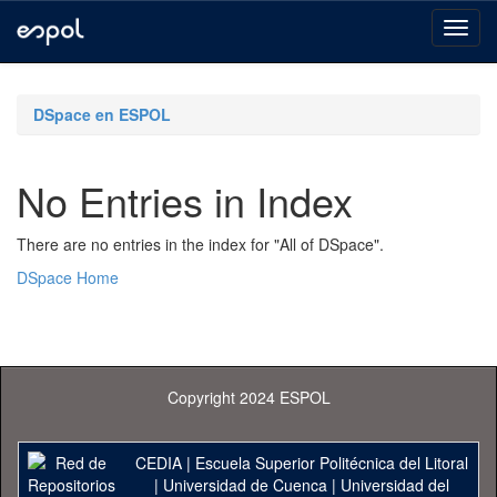
Skip
navigation
DSpace en ESPOL
No Entries in Index
There are no entries in the index for "All of DSpace".
DSpace Home
Copyright 2024 ESPOL
CEDIA
|
Escuela Superior Politécnica del Litoral
|
Universidad de Cuenca
|
Universidad del