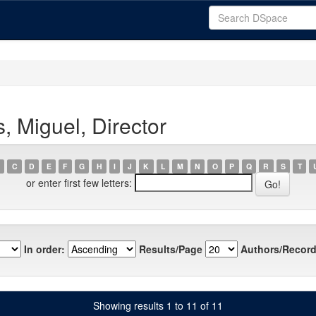
, Miguel, Director
C
D
E
F
G
H
I
J
K
L
M
N
O
P
Q
R
S
T
or enter first few letters:
In order:
Results/Page
Authors/Record
Showing results 1 to 11 of 11