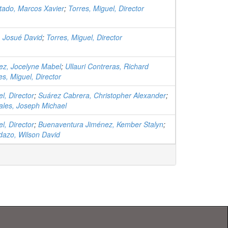
tado, Marcos Xavier
;
Torres, Miguel, Director
, Josué David
;
Torres, Miguel, Director
ez, Jocelyne Mabel
;
Ullauri Contreras, Richard
es, Miguel, Director
l, Director
;
Suárez Cabrera, Christopher Alexander
;
ales, Joseph Michael
l, Director
;
Buenaventura Jiménez, Kember Stalyn
;
dazo, Wilson David