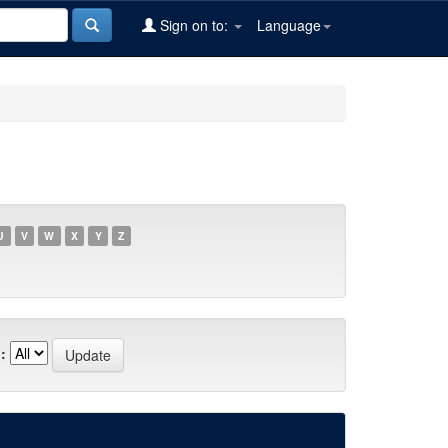
Sign on to:
Language
U
V
W
X
Y
Z
: