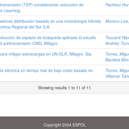
e transmisión (TEP) considerando reducción de
Pacheco Hur
ne Learning.
tadores distribución basado en una metodología híbrida
Moreno Live
ctrica Regional del Sur S.A.
educción de espacio de búsqueda aplicada al estudio
Touzard Yép
red subtransmisión-CNEL Milagro
Andrés
;
Torr
para mitigar sobrecargas en UN GLR, Milagro, Sta.
Torres, Migue
Bautista Mor
 eléctrica en tiempo real de bajo costo basado en
Torres, Migue
Villamar Tan
Showing results 1 to 11 of 11
Copyright 2024 ESPOL