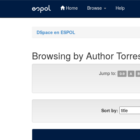
Home
Browse
Help
Skip
navigation
DSpace en ESPOL
Browsing by Author Torres
Jump to:
0-9
A
B
Sort by: