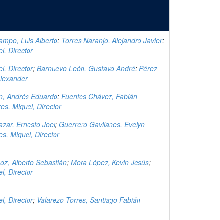
ampo, Luis Alberto
;
Torres Naranjo, Alejandro Javier
;
l, Director
l, Director
;
Barnuevo León, Gustavo André
;
Pérez
Alexander
n, Andrés Eduardo
;
Fuentes Chávez, Fabián
res, Miguel, Director
azar, Ernesto Joel
;
Guerrero Gavilanes, Evelyn
es, Miguel, Director
z, Alberto Sebastián
;
Mora López, Kevin Jesús
;
l, Director
l, Director
;
Valarezo Torres, Santiago Fabián