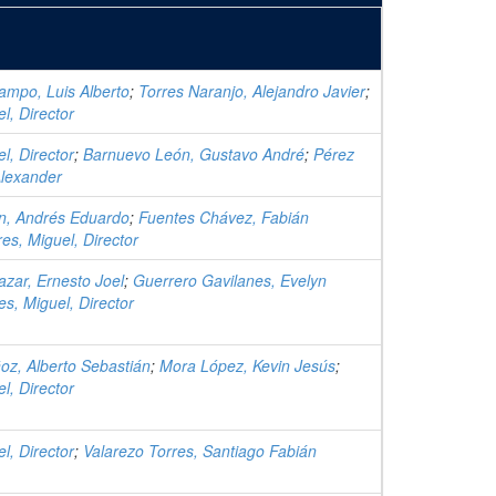
ampo, Luis Alberto
;
Torres Naranjo, Alejandro Javier
;
l, Director
l, Director
;
Barnuevo León, Gustavo André
;
Pérez
Alexander
n, Andrés Eduardo
;
Fuentes Chávez, Fabián
res, Miguel, Director
azar, Ernesto Joel
;
Guerrero Gavilanes, Evelyn
es, Miguel, Director
z, Alberto Sebastián
;
Mora López, Kevin Jesús
;
l, Director
l, Director
;
Valarezo Torres, Santiago Fabián