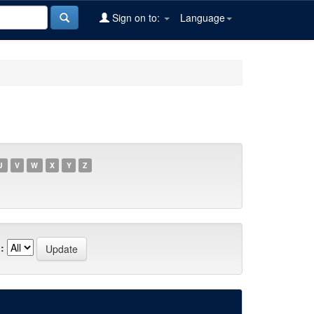
Sign on to:
Language
U
V
W
X
Y
Z
: