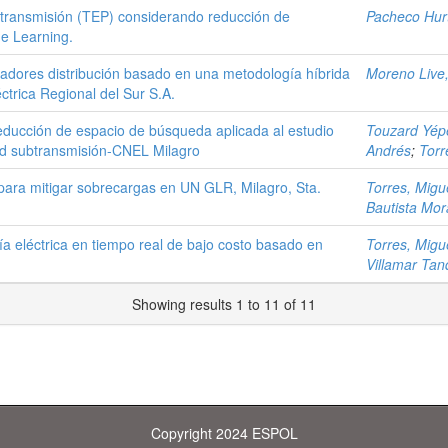
e transmisión (TEP) considerando reducción de
Pacheco Hur
ne Learning.
tadores distribución basado en una metodología híbrida
Moreno Live
ctrica Regional del Sur S.A.
educción de espacio de búsqueda aplicada al estudio
Touzard Yép
red subtransmisión-CNEL Milagro
Andrés
;
Torr
para mitigar sobrecargas en UN GLR, Milagro, Sta.
Torres, Migue
Bautista Mor
 eléctrica en tiempo real de bajo costo basado en
Torres, Migue
Villamar Tan
Showing results 1 to 11 of 11
Copyright 2024 ESPOL