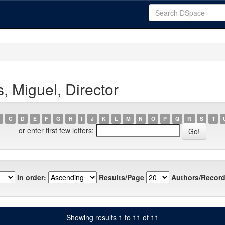
, Miguel, Director
C
D
E
F
G
H
I
J
K
L
M
N
O
P
Q
R
S
T
or enter first few letters:
In order:
Results/Page
Authors/Record
Showing results 1 to 11 of 11