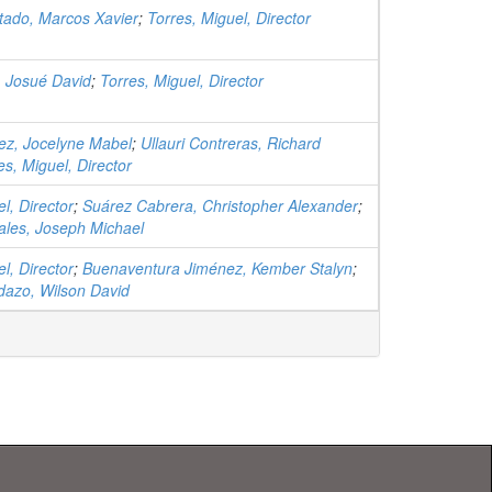
tado, Marcos Xavier
;
Torres, Miguel, Director
, Josué David
;
Torres, Miguel, Director
ez, Jocelyne Mabel
;
Ullauri Contreras, Richard
es, Miguel, Director
l, Director
;
Suárez Cabrera, Christopher Alexander
;
ales, Joseph Michael
l, Director
;
Buenaventura Jiménez, Kember Stalyn
;
dazo, Wilson David