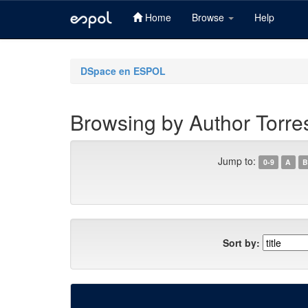
Home
Browse
Help
Skip
navigation
DSpace en ESPOL
Browsing by Author Torres
Jump to:
0-9
A
B
Sort by: