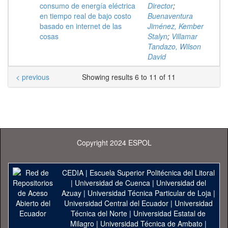
consumo de energía eléctrica
Director
;
en tiempo real de bajo costo
Buenaventura
basado en internet de las
Jiménez, Kember
cosas
Stalyn
;
Villamar
Tandazo, Wilson
David
< previous
Showing results 6 to 11 of 11
Copyright 2024 ESPOL
CEDIA
|
Escuela Superior Politécnica del Litoral
|
Universidad de Cuenca
|
Universidad del
Azuay
|
Universidad Técnica Particular de Loja
|
Universidad Central del Ecuador
|
Universidad
Técnica del Norte
|
Universidad Estatal de
Milagro
|
Universidad Técnica de Ambato
|