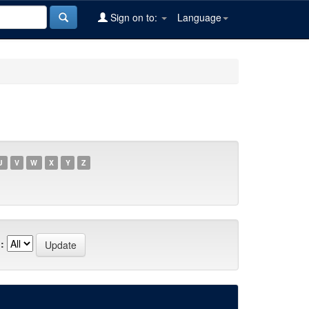
Sign on to:
Language
U
V
W
X
Y
Z
: