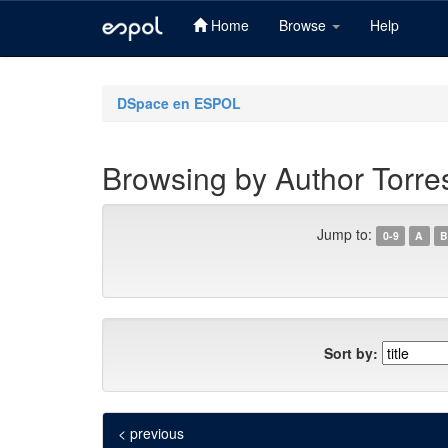
Home
Browse
Help
Skip
navigation
DSpace en ESPOL
Browsing by Author Torres
Jump to:
0-9
A
B
Sort by:
< previous