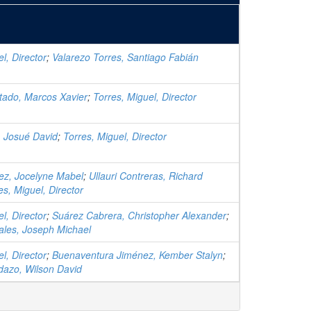
l, Director
;
Valarezo Torres, Santiago Fabián
tado, Marcos Xavier
;
Torres, Miguel, Director
, Josué David
;
Torres, Miguel, Director
ez, Jocelyne Mabel
;
Ullauri Contreras, Richard
es, Miguel, Director
l, Director
;
Suárez Cabrera, Christopher Alexander
;
ales, Joseph Michael
l, Director
;
Buenaventura Jiménez, Kember Stalyn
;
dazo, Wilson David