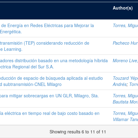
Author(s)
de Energía en Redes Eléctricas para Mejorar la
Torres, Migue
 Energética.
e transmisión (TEP) considerando reducción de
Pacheco Hur
ne Learning.
tadores distribución basado en una metodología híbrida
Moreno Live
ctrica Regional del Sur S.A.
educción de espacio de búsqueda aplicada al estudio
Touzard Yép
red subtransmisión-CNEL Milagro
Andrés
;
Torr
para mitigar sobrecargas en UN GLR, Milagro, Sta.
Torres, Migue
Bautista Mor
 eléctrica en tiempo real de bajo costo basado en
Torres, Migue
Villamar Tan
Showing results 6 to 11 of 11