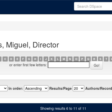
, Miguel, Director
C
D
E
F
G
H
I
J
K
L
M
N
O
P
Q
R
S
T
or enter first few letters:
In order:
Results/Page
Authors/Record
Showing results 6 to 11 of 11