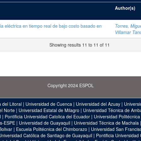
Author(s)
 eléctrica en tiempo real de bajo costo basado en
Torres, Migue
Villamar Tan
Showing results 11 to 11 of 11
Copyright 2024 ESPOL
 del Litoral
|
Universidad de Cuenca
|
Universidad del Azuay
|
Universi
el Norte
|
Universidad Estatal de Milagro
|
Universidad Técnica de Amb
l
|
Pontificia Universidad Catolica del Ecuador
|
Universidad Politécnica
as-ESPE
|
Universidad de Guayaquil
|
Universidad Técnica de Machala
Bolivar
|
Escuela Politécnica del Chimborazo
|
Universidad San Francis
Universidad Católica de Santiago de Guayaquil
|
Pontificia Universidad