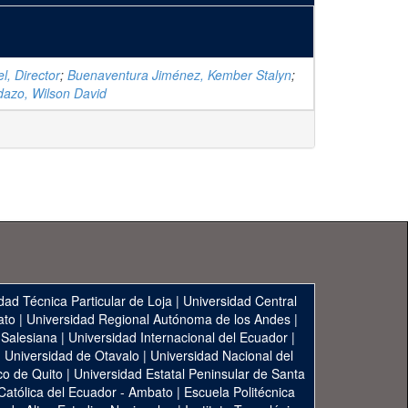
l, Director
;
Buenaventura Jiménez, Kember Stalyn
;
dazo, Wilson David
dad Técnica Particular de Loja
|
Universidad Central
ato
|
Universidad Regional Autónoma de los Andes
|
 Salesiana
|
Universidad Internacional del Ecuador
|
|
Universidad de Otavalo
|
Universidad Nacional del
co de Quito
|
Universidad Estatal Peninsular de Santa
 Católica del Ecuador - Ambato
|
Escuela Politécnica