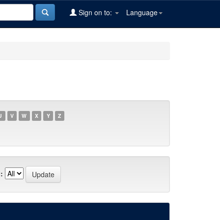
Sign on to:
Language
U
V
W
X
Y
Z
: