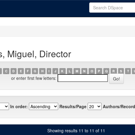
, Miguel, Director
C
D
E
F
G
H
I
J
K
L
M
N
O
P
Q
R
S
T
or enter first few letters:
In order:
Results/Page
Authors/Record
Showing results 11 to 11 of 11