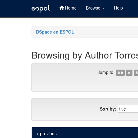
Home
Browse
Help
Skip
navigation
DSpace en ESPOL
Browsing by Author Torres
Jump to:
0-9
A
B
Sort by:
< previous