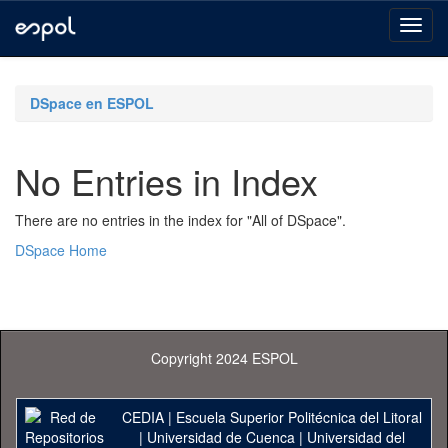
Skip
navigation
DSpace en ESPOL
No Entries in Index
There are no entries in the index for "All of DSpace".
DSpace Home
Copyright 2024 ESPOL
CEDIA
|
Escuela Superior Politécnica del Litoral
|
Universidad de Cuenca
|
Universidad del