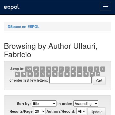
Skip
navigation
DSpace en ESPOL
Browsing by Author Ullauri,
Fabricio
Jump to:
0-9
A
B
C
D
E
F
G
H
I
J
K
L
M
N
O
P
Q
R
S
T
U
V
W
X
Y
Z
or enter first few letters:
Sort by:
In order:
Results/Page
Authors/Record: