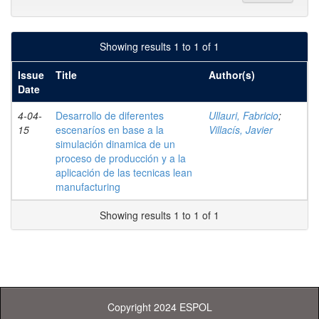
Showing results 1 to 1 of 1
Issue
Title
Author(s)
Date
4-04-
Desarrollo de diferentes
Ullauri, Fabricio
;
15
escenaríos en base a la
Villacís, Javier
simulación dinamica de un
proceso de producción y a la
aplicación de las tecnicas lean
manufacturing
Showing results 1 to 1 of 1
Copyright 2024 ESPOL