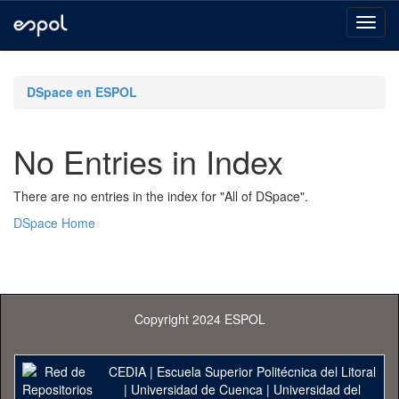
Skip
navigation
DSpace en ESPOL
No Entries in Index
There are no entries in the index for "All of DSpace".
DSpace Home
Copyright 2024 ESPOL
CEDIA
|
Escuela Superior Politécnica del Litoral
|
Universidad de Cuenca
|
Universidad del