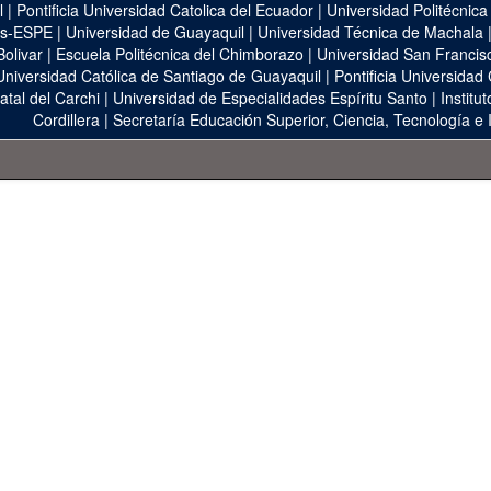
l
|
Pontificia Universidad Catolica del Ecuador
|
Universidad Politécnica
as-ESPE
|
Universidad de Guayaquil
|
Universidad Técnica de Machala
Bolivar
|
Escuela Politécnica del Chimborazo
|
Universidad San Francis
Universidad Católica de Santiago de Guayaquil
|
Pontificia Universidad
atal del Carchi
|
Universidad de Especialidades Espíritu Santo
|
Institu
Cordillera
|
Secretaría Educación Superior, Ciencia, Tecnología e