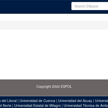
Copyright 2024 ESPOL
 del Litoral
|
Universidad de Cuenca
|
Universidad del Azuay
|
Universi
el Norte
|
Universidad Estatal de Milagro
|
Universidad Técnica de Amb