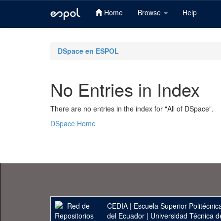
Home
Browse
Help
Skip
navigation
DSpace en ESPOL
No Entries in Index
There are no entries in the index for "All of DSpace".
DSpace Home
CEDIA
|
Escuela Superior Politécnica
del Ecuador
|
Universidad Técnica d