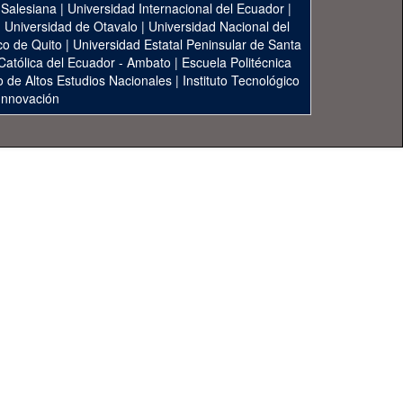
 Salesiana
|
Universidad Internacional del Ecuador
|
|
Universidad de Otavalo
|
Universidad Nacional del
co de Quito
|
Universidad Estatal Peninsular de Santa
 Católica del Ecuador - Ambato
|
Escuela Politécnica
to de Altos Estudios Nacionales
|
Instituto Tecnológico
 Innovación