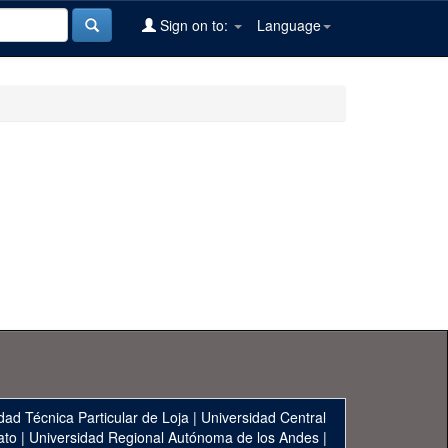
Sign on to:
Language
dad Técnica Particular de Loja
|
Universidad Central
ato
|
Universidad Regional Autónoma de los Andes
|