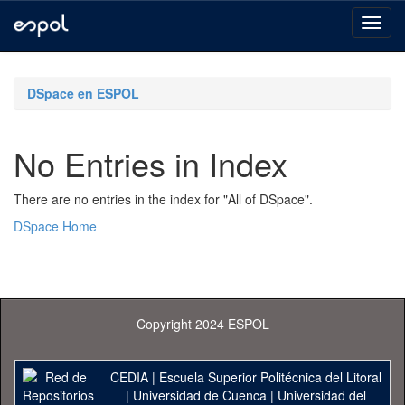
Skip
navigation
DSpace en ESPOL
No Entries in Index
There are no entries in the index for "All of DSpace".
DSpace Home
Copyright 2024 ESPOL
CEDIA
|
Escuela Superior Politécnica del Litoral
|
Universidad de Cuenca
|
Universidad del