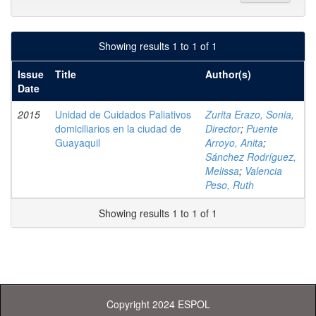
Showing results 1 to 1 of 1
Issue
Title
Author(s)
Date
2015
Unidad de Cuidados Paliativos
Zurita Erazo, Sonia,
domiciliarios en la ciudad de
Director
;
Puente
Guayaquil
Arroyo, Anita
;
Sánchez Rodríguez,
Melissa
;
Valencia
Peso, Ruth
Showing results 1 to 1 of 1
Copyright 2024 ESPOL