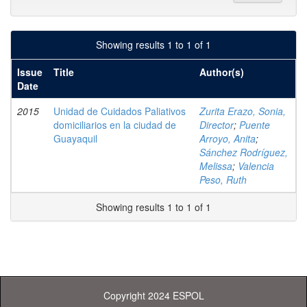
Showing results 1 to 1 of 1
Issue
Title
Author(s)
Date
2015
Unidad de Cuidados Paliativos
Zurita Erazo, Sonia,
domiciliarios en la ciudad de
Director
;
Puente
Guayaquil
Arroyo, Anita
;
Sánchez Rodríguez,
Melissa
;
Valencia
Peso, Ruth
Showing results 1 to 1 of 1
Copyright 2024 ESPOL