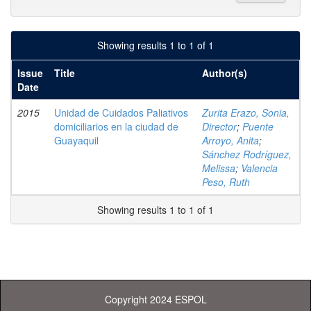
Showing results 1 to 1 of 1
Issue
Title
Author(s)
Date
2015
Unidad de Cuidados Paliativos
Zurita Erazo, Sonia,
domiciliarios en la ciudad de
Director
;
Puente
Guayaquil
Arroyo, Anita
;
Sánchez Rodríguez,
Melissa
;
Valencia
Peso, Ruth
Showing results 1 to 1 of 1
Copyright 2024 ESPOL