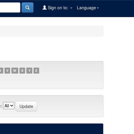
Sign on to:
Language
U
V
W
X
Y
Z
: