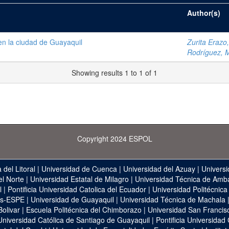
Author(s)
 en la ciudad de Guayaquil
Zurita Erazo,
Rodríguez, M
Showing results 1 to 1 of 1
Copyright 2024 ESPOL
 del Litoral
|
Universidad de Cuenca
|
Universidad del Azuay
|
Universi
el Norte
|
Universidad Estatal de Milagro
|
Universidad Técnica de Amb
l
|
Pontificia Universidad Catolica del Ecuador
|
Universidad Politécnica
as-ESPE
|
Universidad de Guayaquil
|
Universidad Técnica de Machala
Bolivar
|
Escuela Politécnica del Chimborazo
|
Universidad San Francis
Universidad Católica de Santiago de Guayaquil
|
Pontificia Universidad