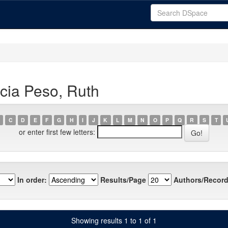
cia Peso, Ruth
C
D
E
F
G
H
I
J
K
L
M
N
O
P
Q
R
S
T
or enter first few letters:
In order:
Results/Page
Authors/Record
Showing results 1 to 1 of 1