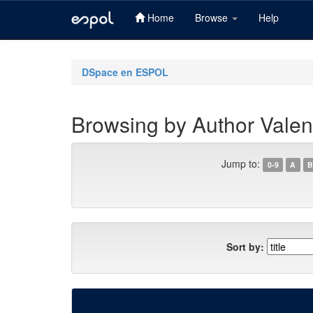
Home
Browse
Help
Skip
navigation
DSpace en ESPOL
Browsing by Author Valen
Jump to:
0-9
A
B
Sort by: