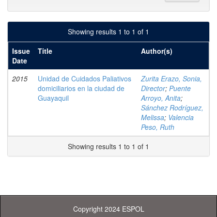
Showing results 1 to 1 of 1
Issue
Title
Author(s)
Date
2015
Unidad de Cuidados Paliativos
Zurita Erazo, Sonia,
domiciliarios en la ciudad de
Director
;
Puente
Guayaquil
Arroyo, Anita
;
Sánchez Rodríguez,
Melissa
;
Valencia
Peso, Ruth
Showing results 1 to 1 of 1
Copyright 2024 ESPOL