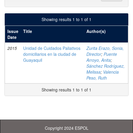
Showing results 1 to 1 of 1
Issue
Title
Author(s)
Date
2015
Unidad de Cuidados Paliativos
Zurita Erazo, Sonia,
domiciliarios en la ciudad de
Director
;
Puente
Guayaquil
Arroyo, Anita
;
Sánchez Rodríguez,
Melissa
;
Valencia
Peso, Ruth
Showing results 1 to 1 of 1
Copyright 2024 ESPOL