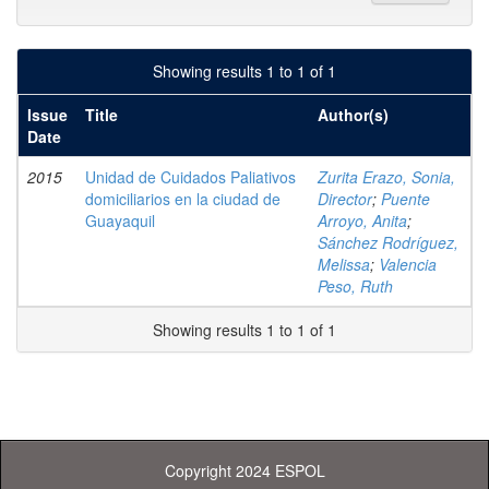
Showing results 1 to 1 of 1
Issue
Title
Author(s)
Date
2015
Unidad de Cuidados Paliativos
Zurita Erazo, Sonia,
domiciliarios en la ciudad de
Director
;
Puente
Guayaquil
Arroyo, Anita
;
Sánchez Rodríguez,
Melissa
;
Valencia
Peso, Ruth
Showing results 1 to 1 of 1
Copyright 2024 ESPOL