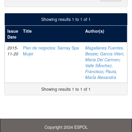
Showing results 1 to 1 of 1
Issue
Title
Author(s)
Date
2015-
Plan de negocios: Samay Spa
Magallanes Fuentes,
11-20
Mujer
Bessie
;
García Viteri,
Maria Del Carmen
;
Valle SÁnchez,
Francisco
;
Pauta,
MarÍa Alexandra
Showing results 1 to 1 of 1
Copyright 2024 ESPOL