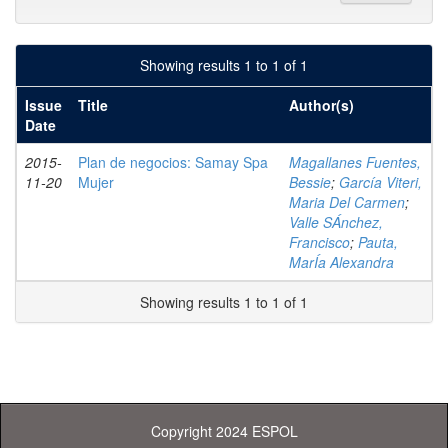
Showing results 1 to 1 of 1
Issue
Title
Author(s)
Date
2015-
Plan de negocios: Samay Spa
Magallanes Fuentes,
11-20
Mujer
Bessie
;
García Viteri,
Maria Del Carmen
;
Valle SÁnchez,
Francisco
;
Pauta,
MarÍa Alexandra
Showing results 1 to 1 of 1
Copyright 2024 ESPOL