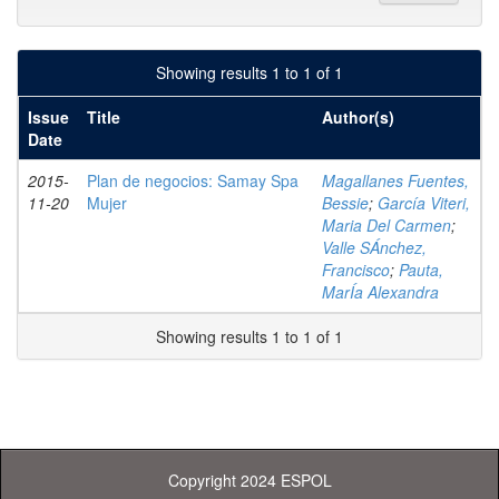
Showing results 1 to 1 of 1
Issue
Title
Author(s)
Date
2015-
Plan de negocios: Samay Spa
Magallanes Fuentes,
11-20
Mujer
Bessie
;
García Viteri,
Maria Del Carmen
;
Valle SÁnchez,
Francisco
;
Pauta,
MarÍa Alexandra
Showing results 1 to 1 of 1
Copyright 2024 ESPOL