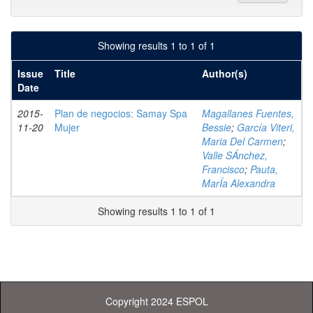
Showing results 1 to 1 of 1
Issue
Title
Author(s)
Date
2015-
Plan de negocios: Samay Spa
Magallanes Fuentes,
11-20
Mujer
Bessie
;
García Viteri,
Maria Del Carmen
;
Valle SÁnchez,
Francisco
;
Pauta,
MarÍa Alexandra
Showing results 1 to 1 of 1
Copyright 2024 ESPOL